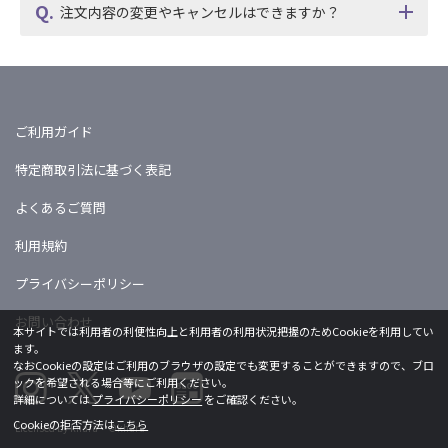
注文内容の変更やキャンセルはできますか？
ご利用ガイド
特定商取引法に基づく表記
よくあるご質問
利用規約
プライバシーポリシー
お問い合わせ
本サイトでは利用者の利便性向上と利用者の利用状況把握のためCookieを利用してい
ます。
なおCookieの設定はご利用のブラウザの設定でも変更することができますので、ブロ
ックを希望される場合等にご利用ください。
詳細については
プライバシーポリシー
をご確認ください。
Cookieの拒否方法は
こちら
Licensed by khara ©khara