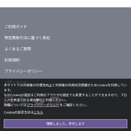
ご利用ガイド
特定商取引法に基づく表記
よくあるご質問
利用規約
プライバシーポリシー
お問い合わせ
本サイトでは利用者の利便性向上と利用者の利用状況把握のためCookieを利用してい
ます。
なおCookieの設定はご利用のブラウザの設定でも変更することができますので、ブロ
ックを希望される場合等にご利用ください。
詳細については
プライバシーポリシー
をご確認ください。
Cookieの拒否方法は
こちら
Licensed by khara ©khara
理解しました、許可します