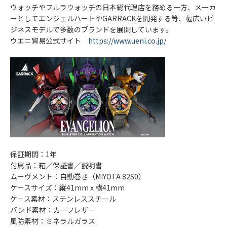
ウォッチやフルラウォッチの日本総代理店を務める一方、メーカ
ーとしてエンジェルハートやGARRACKを開発する等、幅広いビ
ジネスモデルで多数のブランドを展開しています。
ウエニ貿易公式サイト
https://www.ueni.co.jp/
保証期間：1年
付属品：箱／保証書／説明書
ムーヴメント：自動巻き（MIYOTA 82S0）
ケースサイズ：縦41mm x 横41mm
ケース素材：ステンレススチール
バンド素材：カーフレザー
風防素材：ミネラルガラス