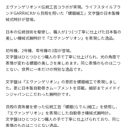
エヴァンゲリオン×伝統工芸コラボが実現。ライフスタイルブラ
ンドGARRACKから貝殻を用いた「螺鈿細工」文字盤の日本製機
械式時計が登場。
日本の伝統技術を駆使し、職人が1つ1つ丁寧に仕上げた日本製の
美しい機械式腕時計で『エヴァンゲリオン』を表現した逸品。
初号機、2号機、零号機の3型が登場。
文字盤はひとつひとつ職人の手で丁寧に仕上げられ、光の角度で
表情が変わる螺鈿の美しさを楽しめます。同じ表情のものは二つ
とない、世界に一本だけの特別な逸品です。
文字盤は『エヴァンゲリオン』の意匠を螺鈿細工で表現しまし
た。更に日本製自動巻きムーブメントを搭載。細部までメイドイ
ンジャパンにこだわった腕時計です。
貝殻の真珠層を使った伝統工芸「螺鈿(らでん)細工」を使用し、
『エヴァンゲリオン』を表現にした自動巻き機械式腕時計。
文字盤はひとつひとつ職人の手で丁寧に仕上げられており、同じ
表情のものは二つとない逸品。