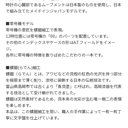
時計の心臓部であるムーブメントは日本製のものを使用し、日本
で組み立てたメイドインジャパンモデルです。
■零号機モデル
零号機の意匠を螺鈿細工で表現。
12時位置には零号機の「00」のパーツを配置しています。
その他のインデックスやケースの形はA.T.フィールドをイメー
ジ。
各所に零号機の特徴を散りばめたこだわりの一本です。
■螺鈿(らでん)細工
螺鈿（らでん）とは、アワビなどの貝殻の虹色の光沢を持つ部分
を極限まで薄く削り、漆地に装飾する日本の伝統技法です。
富山県高岡市では古くより「青貝塗」と呼ばれ、高岡漆器を代表
する技法として受け継がれてきました。
螺鈿は天然素材であるため、貝本来の光彩が生む唯一無二の表情
を楽しめます。
本品は、この螺鈿細工を用い、職人の手作業によって一枚一枚丁
寧に文字盤を仕上げています。