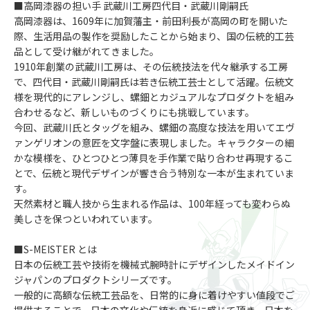
■高岡漆器の担い手 武蔵川工房四代目・武蔵川剛嗣氏
高岡漆器は、1609年に加賀藩主・前田利長が高岡の町を開いた
際、生活用品の製作を奨励したことから始まり、国の伝統的工芸
品として受け継がれてきました。
1910年創業の武蔵川工房は、その伝統技法を代々継承する工房
で、四代目・武蔵川剛嗣氏は若き伝統工芸士として活躍。伝統文
様を現代的にアレンジし、螺鈿とカジュアルなプロダクトを組み
合わせるなど、新しいものづくりにも挑戦しています。
今回、武蔵川氏とタッグを組み、螺鈿の高度な技法を用いてエヴ
ァンゲリオンの意匠を文字盤に表現しました。キャラクターの細
かな模様を、ひとつひとつ薄貝を手作業で貼り合わせ再現するこ
とで、伝統と現代デザインが響き合う特別な一本が生まれていま
す。
天然素材と職人技から生まれる作品は、100年経っても変わらぬ
美しさを保つといわれています。
■S-MEISTER とは
日本の伝統工芸や技術を機械式腕時計にデザインしたメイドイン
ジャパンのプロダクトシリーズです。
一般的に高額な伝統工芸品を、日常的に身に着けやすい値段でご