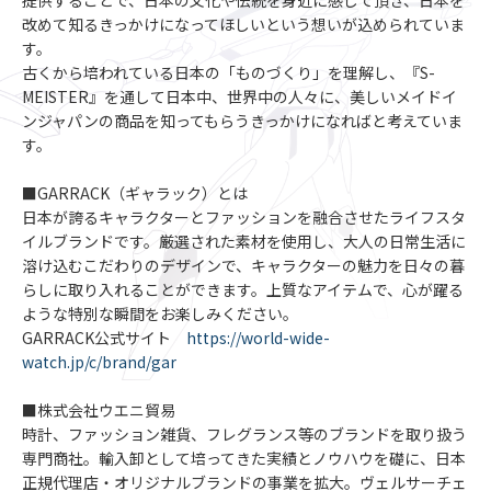
提供することで、日本の文化や伝統を身近に感じて頂き、日本を
改めて知るきっかけになってほしいという想いが込められていま
す。
古くから培われている日本の「ものづくり」を理解し、『S-
MEISTER』を通して日本中、世界中の人々に、美しいメイドイ
ンジャパンの商品を知ってもらうきっかけになればと考えていま
す。
■GARRACK（ギャラック）とは
日本が誇るキャラクターとファッションを融合させたライフスタ
イルブランドです。厳選された素材を使用し、大人の日常生活に
溶け込むこだわりのデザインで、キャラクターの魅力を日々の暮
らしに取り入れることができます。上質なアイテムで、心が躍る
ような特別な瞬間をお楽しみください。
GARRACK公式サイト
https://world-wide-
watch.jp/c/brand/gar
■株式会社ウエニ貿易
時計、ファッション雑貨、フレグランス等のブランドを取り扱う
専門商社。輸入卸として培ってきた実績とノウハウを礎に、日本
正規代理店・オリジナルブランドの事業を拡大。ヴェルサーチェ