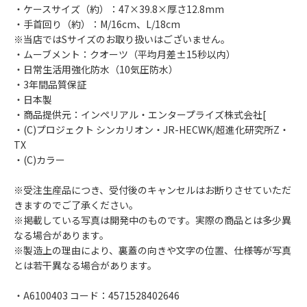
・ケースサイズ（約）：47×39.8×厚さ12.8mm
・手首回り（約）：M/16cm、L/18cm
※当店ではSサイズのお取り扱いはございません。
・ムーブメント：クオーツ（平均月差±15秒以内）
・日常生活用強化防水（10気圧防水）
・3年間品質保証
・日本製
・商品提供元：インペリアル・エンタープライズ株式会社[
・(C)プロジェクト シンカリオン・JR-HECWK/超進化研究所Z・
TX
・(C)カラー
※受注生産品につき、受付後のキャンセルはお断りさせていただ
きますのでご了承ください。
※掲載している写真は開発中のものです。実際の商品とは多少異
なる場合があります。
※製造上の理由により、裏蓋の向きや文字の位置、仕様等が写真
とは若干異なる場合があります。
・A6100403 コード：4571528402646