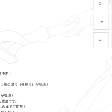
2m
3m
4m
場決定！
オン鯉のぼり（外飾り）が登場！
りが登場！
も豊富です。
なものまでご用意！