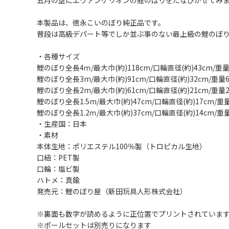
五月の空にエヴァンゲリオンの鯉のぼりをたなびかせてみ
本製品は、徳永こいのぼり純正品です。
普段は高級デパート等でしか並ぶ事のない最上級の鯉のぼ
・各種サイズ
鯉のぼり全長4ｍ/最大巾(約)118cm/口輪直径(約)43cm/重量
鯉のぼり全長3m/最大巾(約)91cm/口輪直径(約)32cm/重量6
鯉のぼり全長2m/最大巾(約)61cm/口輪直径(約)21cm/重量2
鯉のぼり全長1.5m/最大巾(約)47cm/口輪直径(約)17cm/重量
鯉のぼり全長1.2ｍ/最大巾(約)37cm/口輪直径(約)14cm/重量
・生産国：日本
・素材
本体生地：ポリエステル100％製（トロピカル生地）
口紐：PET製
口輪：塩ビ製
ハトメ：真鍮
発売元：鯉のぼり屋（新田玩具人形株式会社）
※裏面も数字が読めるように正位置でプリントされていま
※ポールセットは別売りになります