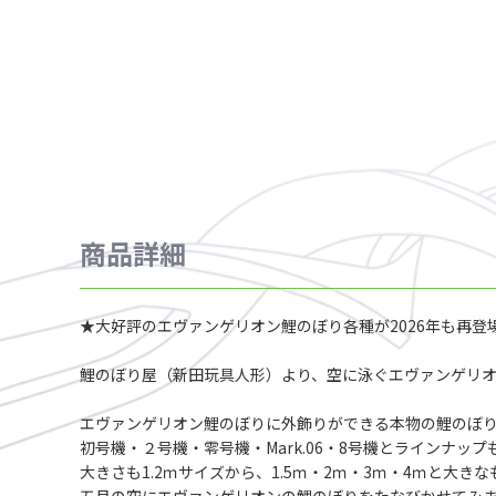
商品詳細
★大好評のエヴァンゲリオン鯉のぼり各種が2026年も再登
鯉のぼり屋（新田玩具人形）より、空に泳ぐエヴァンゲリ
エヴァンゲリオン鯉のぼりに外飾りができる本物の鯉のぼ
初号機・２号機・零号機・Mark.06・8号機とラインナップ
大きさも1.2ｍサイズから、1.5ｍ・2ｍ・3ｍ・4ｍと大き