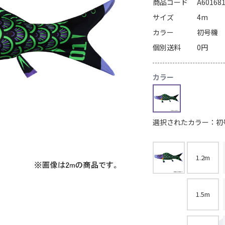
商品コード
A60168
サイズ
4m
カラー
初号機
個別送料
0円
カラー
選択されたカラー：初
1.2m
1.5m