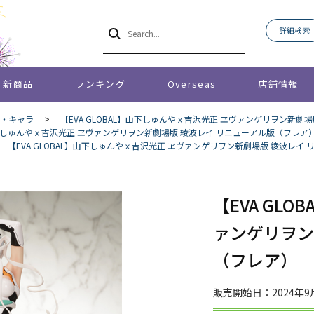
詳細検索
新商品
ランキング
Overseas
店舗情報
・キャラ
>
【EVA GLOBAL】山下しゅんやｘ吉沢光正 ヱヴァンゲリヲン新劇
】山下しゅんやｘ吉沢光正 ヱヴァンゲリヲン新劇場版 綾波レイ リニューアル版（フレア
【EVA GLOBAL】山下しゅんやｘ吉沢光正 ヱヴァンゲリヲン新劇場版 綾波レイ
【EVA GL
ァンゲリヲン
（フレア）
販売開始日：2024年9月