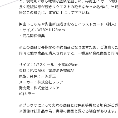
と、現時点で最も繊細な塗装を施した、再誕生(リボーン版
長く絶版状態が続きリクエストの絶えなかった名作が、当
是非この機会に、確実に手にして下さいね。
▶山下しゅんや先生新規描きおろしイラストカード（封入
・サイズ：W182*H128ｍｍ
・商品同梱特典
※この商品は長期間の予約商品となりますため、ご注意く
同時に他の商品を購入されますと、一番遅い発売商品と同
サイズ：1/7スケール 全高約25cm
素材：PVC ABS 塗装済み完成品
原型、彩色：吉沢光正
メーカー：株式会社フレア
発売元：株式会社フレア
(C)カラー
※ブラウザによって実際の商品とは色彩等異なる場合がご
※画像は試作品の為、実際の商品と異なる場合があります