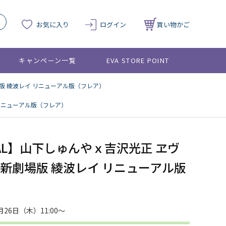
お気に入り
ログイン
買い物かご
キャンペーン一覧
EVA STORE POINT
場版 綾波レイ リニューアル版（フレア）
）
 リニューアル版（フレア）
OBAL】山下しゅんやｘ吉沢光正 ヱヴ
新劇場版 綾波レイ リニューアル版
26日（木）11:00～