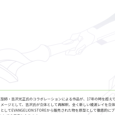
型師・吉沢光正氏のコラボレーションによる作品が、17年の時を超え
イメージとして、吉沢氏が立体として再解釈、全く新しい綾波レイを立
してEVANGELION STOREから販売された物を原型として徹底的