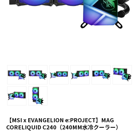
【MSI x EVANGELION e:PROJECT】MAG
CORELIQUID C240（240MM水冷クーラー）