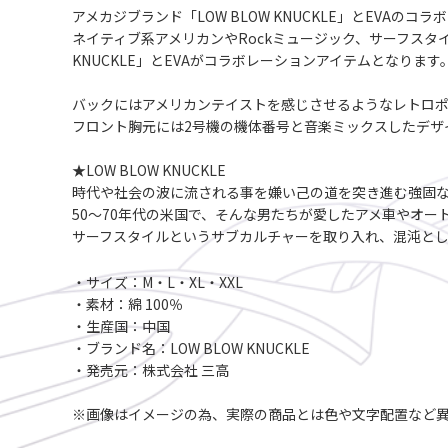
アメカジブランド「LOW BLOW KNUCKLE」とEVAの
ネイティブ系アメリカンやRockミュージック、サーフスタ
KNUCKLE」とEVAがコラボレーションアイテムとなります
バックにはアメリカンテイストを感じさせるようなレトロ
フロント胸元には2号機の機体番号と音楽ミックスしたデザ
★LOW BLOW KNUCKLE
時代や社会の波に流される事を嫌い己の道を突き進む強固な男た
50～70年代の米国で、そんな男たちが愛したアメ車やオートバイに
サーフスタイルというサブカルチャーを取り入れ、混沌と
・サイズ：M・L・XL・XXL
・素材：綿 100％
・生産国：中国
・ブランド名：LOW BLOW KNUCKLE
・発売元：株式会社 三高
※画像はイメージの為、実際の商品とは色や文字配置など