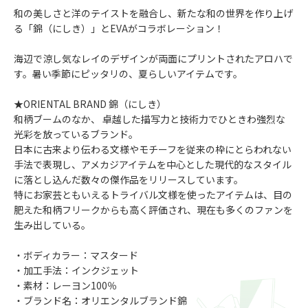
和の美しさと洋のテイストを融合し、新たな和の世界を作り上げ
る「錦（にしき）」とEVAがコラボレーション！
海辺で涼し気なレイのデザインが両面にプリントされたアロハで
す。暑い季節にピッタリの、夏らしいアイテムです。
★ORIENTAL BRAND 錦（にしき）
和柄ブームのなか、 卓越した描写力と技術力でひときわ強烈な
光彩を放っているブランド。
日本に古来より伝わる文様やモチーフを従来の枠にとらわれない
手法で表現し、アメカジアイテムを中心とした現代的なスタイル
に落とし込んだ数々の傑作品をリリースしています。
特にお家芸ともいえるトライバル文様を使ったアイテムは、目の
肥えた和柄フリークからも高く評価され、現在も多くのファンを
生み出している。
・ボディカラー：マスタード
・加工手法：インクジェット
・素材：レーヨン100％
・ブランド名：オリエンタルブランド錦