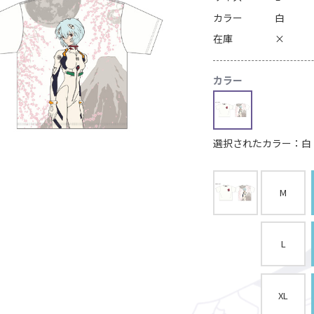
カラー
白
在庫
×
カラー
選択されたカラー：白
M
L
XL