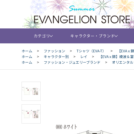
カテゴリ
キャラクター・ブランド
ホーム
>
ファッション
>
Tシャツ（EVA-T）
>
【EVAｘ
ホーム
>
キャラクター別
>
レイ
>
【EVAｘ錦】綾波＆富
ホーム
>
ファッション・ジュエリーブランド
>
オリエンタル