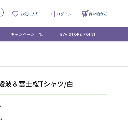
お気に入り
ログイン
買い物かご
キャンペーン一覧
EVA STORE POINT
】綾波＆富士桜Tシャツ/白
02