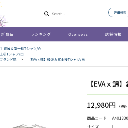
詳細検索
新商品
ランキング
Overseas
店舗情報
錦】綾波＆富士桜Tシャツ/白
士桜Tシャツ/白
ブランド錦
>
【EVAｘ錦】綾波＆富士桜Tシャツ/白
【EVAｘ錦
12,980円
商品コード
A40133
サイズ
L