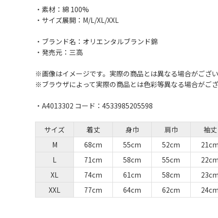
・素材：綿 100%
・サイズ展開：M/L/XL/XXL
・ブランド名：オリエンタルブランド錦
・発売元：三高
※画像はイメージです。実際の商品とは異なる場合がござ
※ブラウザによって実際の商品とは色彩等異なる場合がご
・A4013302 コード：4533985205598
サイズ
着丈
身巾
肩巾
袖丈
M
68cm
55cm
52cm
21c
L
71cm
58cm
55cm
22c
XL
74cm
61cm
58cm
23c
XXL
77cm
64cm
62cm
24c