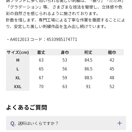
錦ブランドに多く用いられる美しい刺繍は、「振り」「たたみ」
「グラデーション」等、 さまざまな技法を駆使し、立体感や色
彩の自然さを感じられるように施されております。
針数を惜しまず、専門工場による丁寧な作業を徹底することによ
り、安定した美しい刺繍作品を生み出し続けています。
・A4012013 コード：4533985174771
サイズ(cm)
着丈
身巾
裄丈
裾巾
M
63
53
84.5
42
L
65
56
86.5
45
XL
67
59
88.5
48
XXL
70
63
91
52
よくあるご質問
送料はいくらですか？