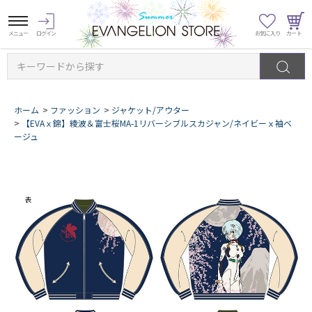
キーワードから探す
ホーム
>
ファッション
>
ジャケット/アウター
>
【EVAｘ錦】綾波＆富士桜MA-1リバーシブルスカジャン/ネイビーｘ袖ベ
ージュ