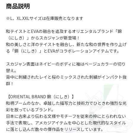
商品説明
※L、XL.XXLサイズは在庫販売となります
和テイストとEVAの融合を追及するオリエンタルブランド「錦
（にしき）」からスカジャンが新登場！
和の美しさと洋のテイストを融合し、新たな和の世界を作り上げ
る「錦（にしき）」とEVAがコラボレーションアイテムです。
スカジャン表面はネイビーのボディに袖はベージュカラーの切り
替え。
背中に刺繍されたレイと桜のミックスされた刺繍がインパクト抜
群！
【ORIENTAL BRAND 錦（にしき）】
和柄ブームのなか、卓越した描写力と技術力でひときわ強烈な光
彩を放っているブランド。
日本に古来より伝わる文様やモチーフを従来の枠にとらわれない
手法で表現し、アメカジアイテムを中心とした現代的なスタイル
に落とし込んだ数々の傑作品をリリースしています。