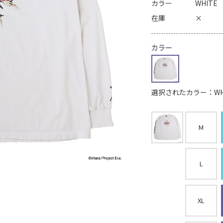
カラー
WHITE
在庫
×
カラー
選択されたカラー：WH
M
L
XL