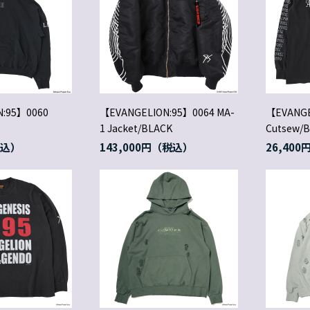
N:95】0060
【EVANGELION:95】0064 MA-
【EVANGE
1 Jacket/BLACK
Cutsew/
143,000円
26,400