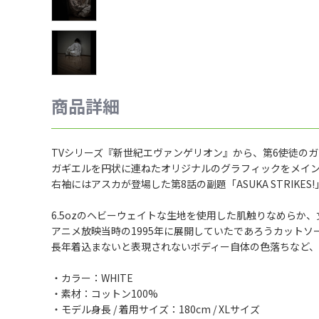
商品詳細
TVシリーズ『新世紀エヴァンゲリオン』から、第6使徒の
ガギエルを円状に連ねたオリジナルのグラフィックをメイ
右袖にはアスカが登場した第8話の副題「ASUKA STRIKES!
6.5ozのヘビーウェイトな生地を使用した肌触りなめらか、
アニメ放映当時の1995年に展開していたであろうカット
長年着込まないと表現されないボディー自体の色落ちなど、
・カラー：WHITE
・素材：コットン100%
・モデル身長 / 着用サイズ：180cm / XLサイズ