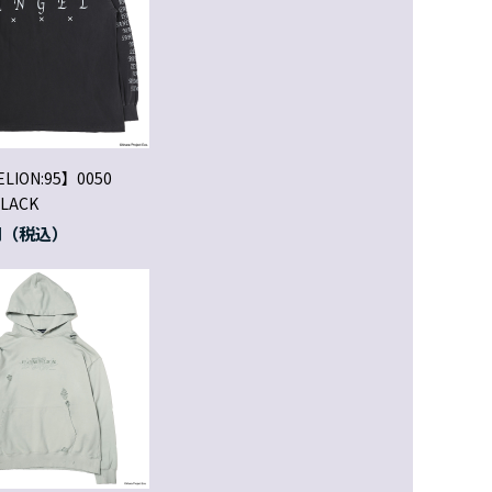
LION:95】0050
BLACK
円