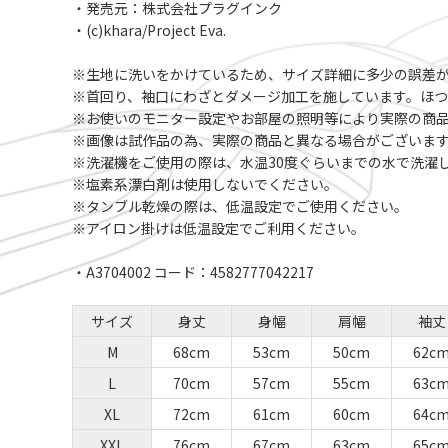
・発売元：株式会社プラグインク
・(c)khara/Project Eva.
※生地に洗いをかけているため、サイズ詳細に多少の誤差
※首回り、袖口にわざとダメージ加工を施しています。ほ
※お使いのモニター設定やお部屋の照明等により実際の商
※画像は試作品の為、実際の商品と異なる場合がございま
※洗濯機をご使用の際は、水温30度ぐらいまでの水で洗濯
※塩素系漂白剤は使用しないでください。
※タンブル乾燥の際は、低温設定でご使用ください。
※アイロン掛けは低温設定でご利用ください。
・A3704002 コード：4582777042217
サイズ
身丈
身幅
肩幅
袖丈
M
68cm
53cm
50cm
62c
L
70cm
57cm
55cm
63c
XL
72cm
61cm
60cm
64c
XXL
76cm
67cm
63cm
65c