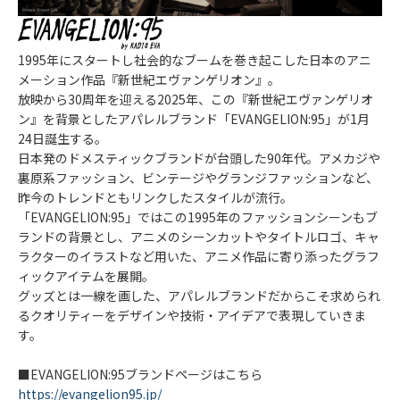
1995年にスタートし社会的なブームを巻き起こした日本のアニ
メーション作品『新世紀エヴァンゲリオン』。
放映から30周年を迎える2025年、この『新世紀エヴァンゲリオ
ン』を背景としたアパレルブランド「EVANGELION:95」が1月
24日誕生する。
日本発のドメスティックブランドが台頭した90年代。アメカジや
裏原系ファッション、ビンテージやグランジファッションなど、
昨今のトレンドともリンクしたスタイルが流行。
「EVANGELION:95」ではこの1995年のファッションシーンもブ
ランドの背景とし、アニメのシーンカットやタイトルロゴ、キャ
ラクターのイラストなど用いた、アニメ作品に寄り添ったグラフ
ィックアイテムを展開。
グッズとは一線を画した、アパレルブランドだからこそ求められ
るクオリティーをデザインや技術・アイデアで表現していきま
す。
■EVANGELION:95ブランドページはこちら
https://evangelion95.jp/