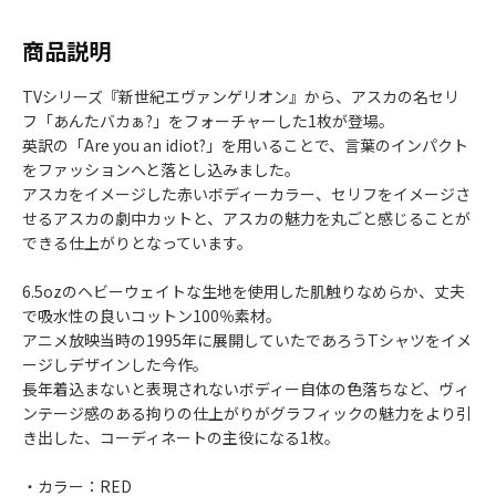
商品説明
TVシリーズ『新世紀エヴァンゲリオン』から、アスカの名セリ
フ「あんたバカぁ?」をフォーチャーした1枚が登場。
英訳の「Are you an idiot?」を用いることで、言葉のインパクト
をファッションへと落とし込みました。
アスカをイメージした赤いボディーカラー、セリフをイメージさ
せるアスカの劇中カットと、アスカの魅力を丸ごと感じることが
できる仕上がりとなっています。
6.5ozのヘビーウェイトな生地を使用した肌触りなめらか、丈夫
で吸水性の良いコットン100％素材。
アニメ放映当時の1995年に展開していたであろうTシャツをイメ
ージしデザインした今作。
長年着込まないと表現されないボディー自体の色落ちなど、ヴィ
ンテージ感のある拘りの仕上がりがグラフィックの魅力をより引
き出した、コーディネートの主役になる1枚。
・カラー：RED