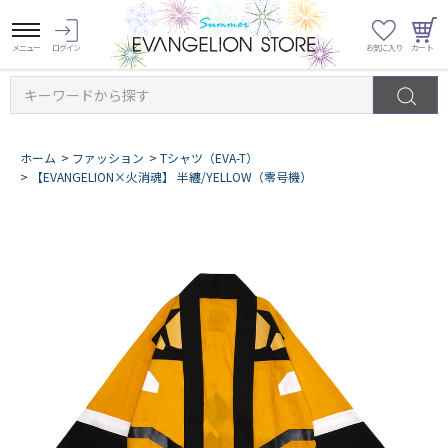
キーワードから探す
ホーム
>
ファッション
>
Tシャツ（EVA-T）
>
【EVANGELION×火消魂】 半纏/YELLOW（零号機）