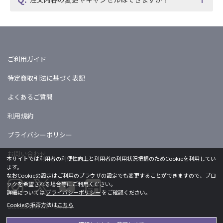
ご利用ガイド
特定商取引法に基づく表記
よくあるご質問
利用規約
プライバシーポリシー
お問い合わせ
本サイトでは利用者の利便性向上と利用者の利用状況把握のためCookieを利用してい
ます。
なおCookieの設定はご利用のブラウザの設定でも変更することができますので、ブロ
ックを希望される場合等にご利用ください。
詳細については
プライバシーポリシー
をご確認ください。
Cookieの拒否方法は
こちら
Licensed by khara ©khara