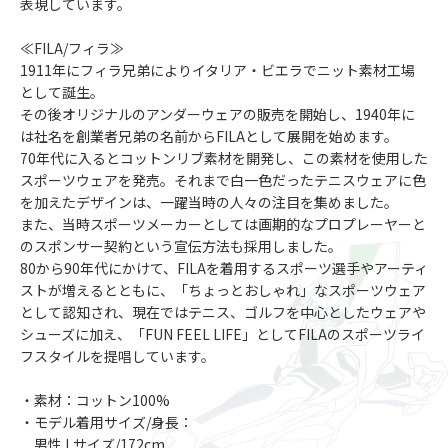
表現しています。
≪FILA/フィラ≫
1911年にフィラ兄弟によりイタリア・ビエラでニット素材工場
として誕生。
その後オリジナルのアンダーウェアの販売を開始し、1940年に
は社名を創業者兄弟の名前からFILAとして展開を始めます。
70年代に入るとコットンリブ素材を開発し、この素材を使用した
スポーツウェアを発売。それまで白一色だったテニスウェアに色
を加えたデザインは、一躍当時の人々の注目を集めました。
また、当時スポーツメーカーとしては画期的なプロプレーヤーと
のスポンサー契約という宣伝方法も採用しました。
80から90年代にかけて、FILAを着用するスポーツ選手やアーティ
ストが増えるとともに、「ちょっとおしゃれ」なスポーツウェア
として認知され、現在ではテニス、ゴルフを中心としたウェアや
シューズに加え、「FUN FEEL LIFE」としてFILAのスポーツライ
フスタイルを提唱しています。
・素材：コットン100%
・モデル着用サイズ/身長：
男性 Lサイズ/172cm