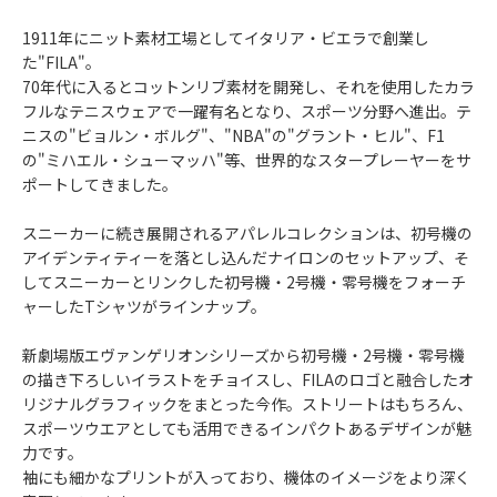
1911年にニット素材工場としてイタリア・ビエラで創業し
た"FILA"。
70年代に入るとコットンリブ素材を開発し、それを使用したカラ
フルなテニスウェアで一躍有名となり、スポーツ分野へ進出。テ
ニスの"ビョルン・ボルグ"、"NBA"の"グラント・ヒル"、F1
の"ミハエル・シューマッハ"等、世界的なスタープレーヤーをサ
ポートしてきました。
スニーカーに続き展開されるアパレルコレクションは、初号機の
アイデンティティーを落とし込んだナイロンのセットアップ、そ
してスニーカーとリンクした初号機・2号機・零号機をフォーチ
ャーしたTシャツがラインナップ。
新劇場版エヴァンゲリオンシリーズから初号機・2号機・零号機
の描き下ろしいイラストをチョイスし、FILAのロゴと融合したオ
リジナルグラフィックをまとった今作。ストリートはもちろん、
スポーツウエアとしても活用できるインパクトあるデザインが魅
力です。
袖にも細かなプリントが入っており、機体のイメージをより深く