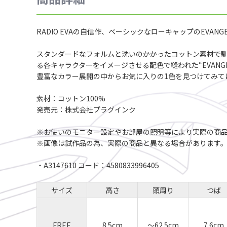
RADIO EVAの自信作、ベーシックなローキャップのEVAN
スタンダードなフォルムと洗いのかかったコットン素材で馴染
る各キャラクターをイメージさせる配色で縫われた“EVANGE
豊富なカラー展開の中からお気に入りの1色を見つけてみて
素材：コットン100%
発売元：株式会社プラグインク
※お使いのモニター設定やお部屋の照明等により実際の商
※画像は試作品の為、実際の商品と異なる場合があります
・A3147610 コード：4580833996405
サイズ
高さ
頭周り
つば
FREE
8.5cm
～62.5cm
7.6cm