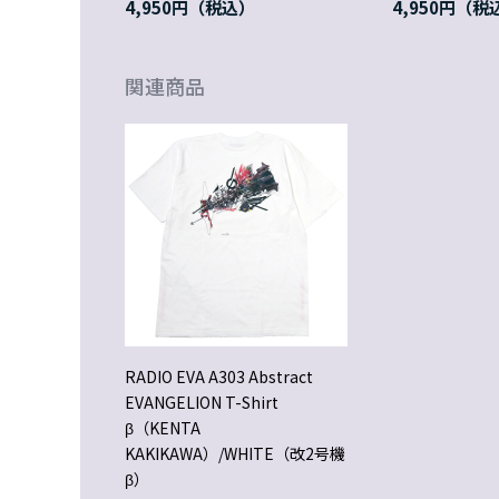
4,950円
4,950円
関連商品
RADIO EVA A303 Abstract
EVANGELION T-Shirt
β（KENTA
KAKIKAWA）/WHITE（改2号機
β）