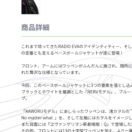
商品詳細
これまで培ってきたRADIO EVAのアイデンティティー、
の定番とも言えるベースボールジャケットが遂に登場！
フロント、アームにはワッペンがふんだんに施され、随所
れた贅沢な仕様となっています。
今回、このベースボールジャケットに3つの要素を落とし込
ブラックとホワイトを基調とした「NERVモデル」、ブルー
プ。
「KAWORUモデル」にあしらったワッペンは、渚カヲルの”N”と"K
No matter what. 」を、そして左袖にはカヲルをイ
また背面には『ヱヴァンゲリヲン新劇場版：Q』で登場した
その他、フロントには13の十字架ワッペンを加え、より一