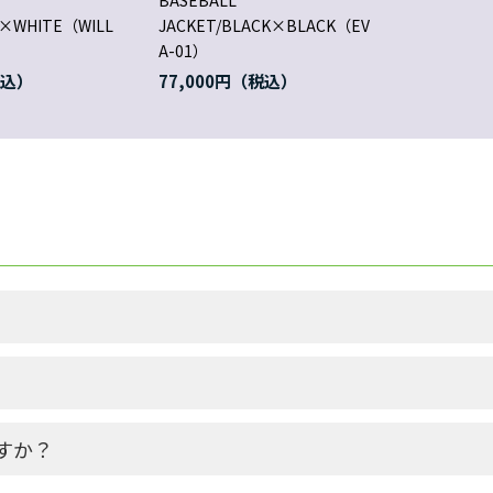
BASEBALL
E×WHITE（WILL
JACKET/BLACK×BLACK（EV
A-01）
77,000円
すか？