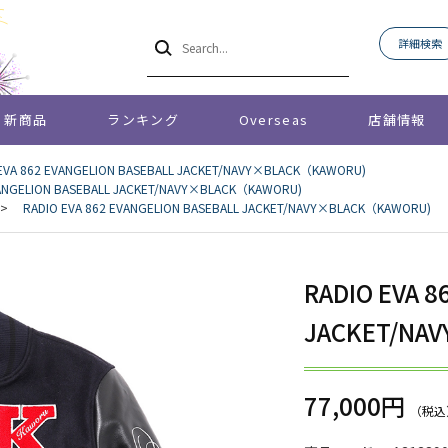
詳細検索
新商品
ランキング
Overseas
店舗情報
EVA 862 EVANGELION BASEBALL JACKET/NAVY×BLACK（KAWORU)
VANGELION BASEBALL JACKET/NAVY×BLACK（KAWORU)
>
RADIO EVA 862 EVANGELION BASEBALL JACKET/NAVY×BLACK（KAWORU)
RADIO EVA 8
JACKET/NA
77,000円