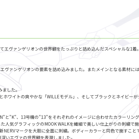
そしてエヴァンゲリオンの世界観をたっぷりと詰め込んだスペシャルな1着。
にエヴァンゲリオンの要素を詰め込みました。またメインとなる素材に
みました。
とホワイトの爽やかな「WILLEモデル」、そしてブラックとネイビー
"、13号機の"13"をそれぞれのイメージに合わせたカラーリングで制作。そして左
メージした人気グラフィックのMOOK WALKを繊細で美しい仕上がりの刺繍で
新NERVマークを大胆に全面に刺繍。ボディーカラーと同色で施すこと
層深いエヴァの世界観を表現しました。