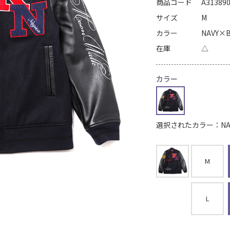
商品コード
A31389
サイズ
M
カラー
NAVY×
在庫
△
カラー
選択されたカラー：NAVY
M
L