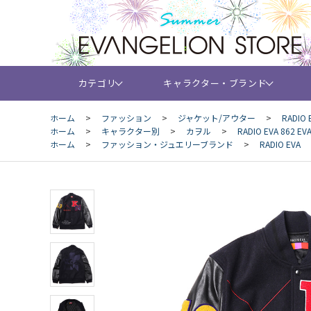
カテゴリ
キャラクター・ブランド
ホーム
>
ファッション
>
ジャケット/アウター
>
RADIO 
ホーム
>
キャラクター別
>
カヲル
>
RADIO EVA 862 E
ホーム
>
ファッション・ジュエリーブランド
>
RADIO EVA