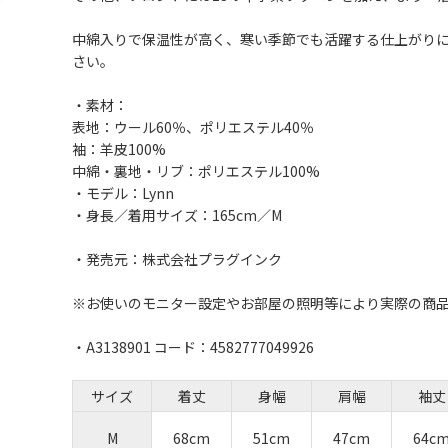
中綿入りで保温性が高く、寒い季節でも活躍する仕上がり
さい。
・素材：
表地：ウール60％、ポリエステル40％
袖：羊皮100%
中綿・裏地・リブ：ポリエステル100%
・モデル：Lynn
・身長／着用サイズ：165cm／M
・発売元：株式会社プラグインク
※お使いのモニター設定やお部屋の照明等により実際の商
・A3138901 コード：4582777049926
サイズ
着丈
身幅
肩幅
袖丈
M
68cm
51cm
47cm
64c