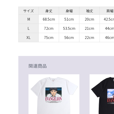
サイズ
身丈
身幅
袖丈
肩幅
M
68.5cm
51cm
20cm
42.5c
L
72cm
53.5cm
21cm
44c
XL
75cm
56cm
22cm
46c
関連商品