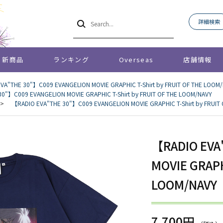
詳細検索
新商品
ランキング
Overseas
店舗情報
VA"THE 30"】C009 EVANGELION MOVIE GRAPHIC T-Shirt by FRUIT OF THE LOOM
0"】C009 EVANGELION MOVIE GRAPHIC T-Shirt by FRUIT OF THE LOOM/NAVY
>
【RADIO EVA"THE 30"】C009 EVANGELION MOVIE GRAPHIC T-Shirt by FRUIT
【RADIO EVA
MOVIE GRAPH
LOOM/NAVY
7,700円