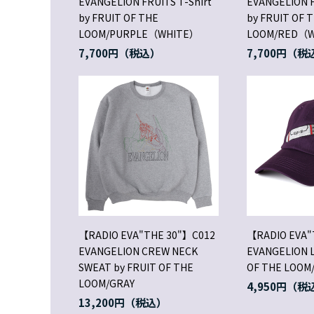
EVANGELION FRUITS T-Shirt
EVANGELION F
by FRUIT OF THE
by FRUIT OF 
LOOM/PURPLE（WHITE）
LOOM/RED（
7,700円
7,700円
【RADIO EVA"THE 30"】C012
【RADIO EVA"
EVANGELION CREW NECK
EVANGELION L
SWEAT by FRUIT OF THE
OF THE LOOM
LOOM/GRAY
4,950円
13,200円