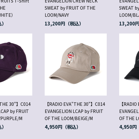
RUITS T-Shirt
EVANGELION CREW NECK
EVANGEL
THE
SWEAT by FRUIT OF THE
SWEAT by
WHITE）
LOOM/NAVY
LOOM/BL
13,200円
13,200
THE 30"】C014
【RADIO EVA"THE 30"】C014
【RADIO 
CAP by FRUIT
EVANGELION LCAP by FRUIT
EVANGELI
/PURPLE/M
OF THE LOOM/BEIGE/M
OF THE 
4,950円
4,950円