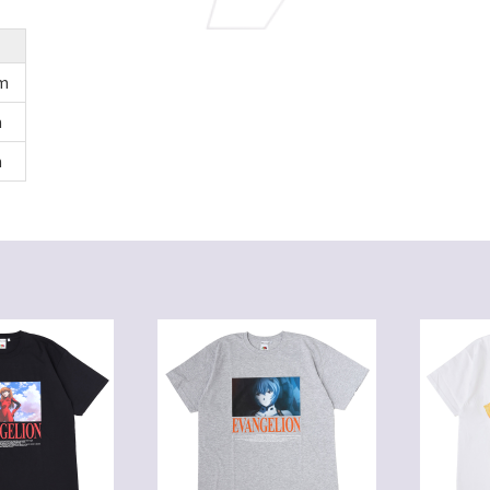
m
m
m