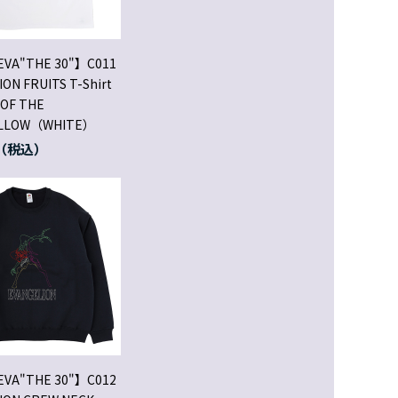
EVA"THE 30"】C011
ON FRUITS T-Shirt
 OF THE
ELLOW（WHITE）
EVA"THE 30"】C012