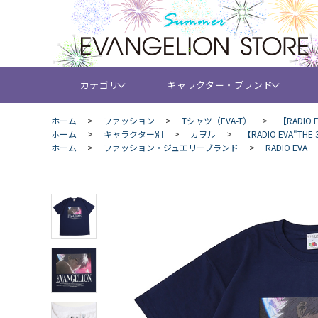
カテゴリ
キャラクター・ブランド
ホーム
>
ファッション
>
Tシャツ（EVA-T）
>
【RADIO E
ホーム
>
キャラクター別
>
カヲル
>
【RADIO EVA"THE 3
ホーム
>
ファッション・ジュエリーブランド
>
RADIO EVA