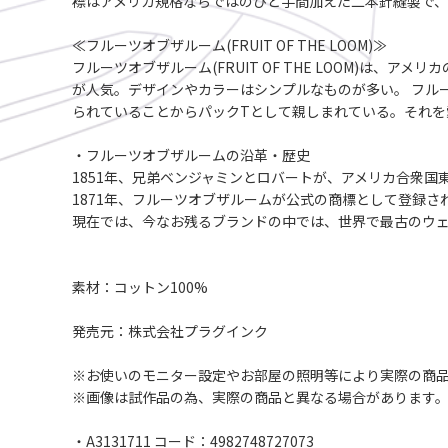
襟はアメリカ規格ならではのひと手間加えた二本針縫製で、
≪フルーツオブザルーム(FRUIT OF THE LOOM)≫
フルーツオブザルーム(FRUIT OF THE LOOM)は
が人気。デザインやカラーはシンプルなものが多い。 フル
られていることからパックTとして親しまれている。それを
・フルーツオブザルームの沿革・歴史
1851年、兄弟ベンジャミンとロバートが、アメリカ合衆国
1871年、フルーツオブザルームが公式の商標として登録さ
現在では、今なお残るブランドの中では、世界で最古のウェ
素材：コットン100%
発売元：株式会社プラグインク
※お使いのモニター設定やお部屋の照明等により実際の商
※画像は試作品の為、実際の商品と異なる場合があります
・A3131711 コード：4982748727073