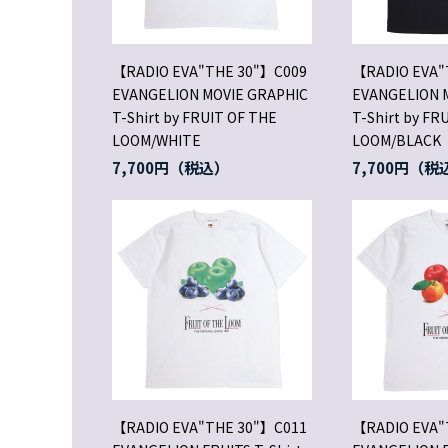
【RADIO EVA"THE 30"】C009
【RADIO EVA"
EVANGELION MOVIE GRAPHIC
EVANGELION 
T-Shirt by FRUIT OF THE
T-Shirt by FR
LOOM/WHITE
LOOM/BLACK
7,700円
7,700円
【RADIO EVA"THE 30"】C011
【RADIO EVA"