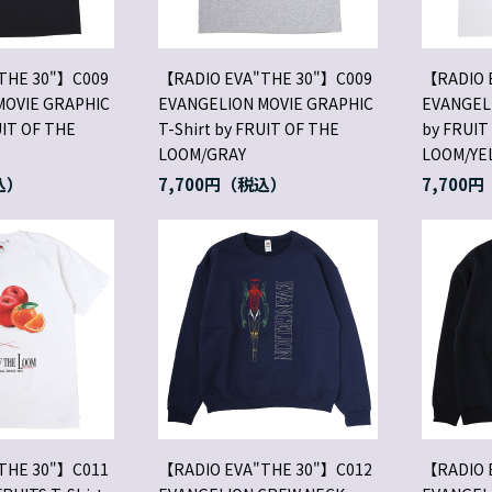
THE 30"】C009
【RADIO EVA"THE 30"】C009
【RADIO 
MOVIE GRAPHIC
EVANGELION MOVIE GRAPHIC
EVANGELI
UIT OF THE
T-Shirt by FRUIT OF THE
by FRUIT
LOOM/GRAY
LOOM/Y
7,700円
7,700円
THE 30"】C011
【RADIO EVA"THE 30"】C012
【RADIO 