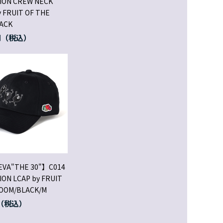
ION CREW NECK
 FRUIT OF THE
ACK
円
EVA"THE 30"】C014
ON LCAP by FRUIT
LOOM/BLACK/M