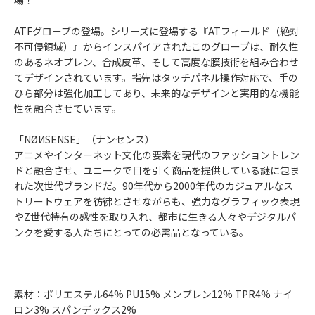
場！
ATFグローブの登場。シリーズに登場する『ATフィールド（絶対
不可侵領域）』からインスパイアされたこのグローブは、耐久性
のあるネオプレン、合成皮革、そして高度な膜技術を組み合わせ
てデザインされています。指先はタッチパネル操作対応で、手の
ひら部分は強化加工してあり、未来的なデザインと実用的な機能
性を融合させています。
「NØИSENSE」（ナンセンス）
アニメやインターネット文化の要素を現代のファッショントレン
ドと融合させ、ユニークで目を引く商品を提供している謎に包ま
れた次世代ブランドだ。90年代から2000年代のカジュアルなス
トリートウェアを彷彿とさせながらも、強力なグラフィック表現
やZ世代特有の感性を取り入れ、都市に生きる人々やデジタルパ
ンクを愛する人たちにとっての必需品となっている。
素材：ポリエステル64% PU15% メンブレン12% TPR4% ナイ
ロン3% スパンデックス2%