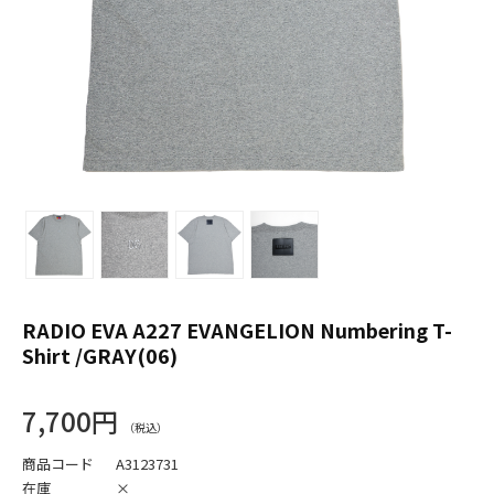
RADIO EVA A227 EVANGELION Numbering T-
Shirt /GRAY(06)
7,700円
商品コード
A3123731
在庫
×