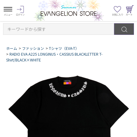
キーワードから探す
ホーム
>
ファッション
>
Tシャツ（EVA-T）
>
RADIO EVA A225 LONGINUS・CASSIUS BLACKLETTER T-
Shirt/BLACK×WHITE