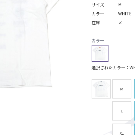
サイズ
M
カラー
WHITE
在庫
×
カラー
選択されたカラー：WH
M
L
XL