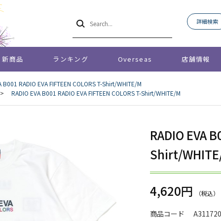
詳細検索
新商品
ランキング
Overseas
店舗情報
A B001 RADIO EVA FIFTEEN COLORS T-Shirt/WHITE/M
>
RADIO EVA B001 RADIO EVA FIFTEEN COLORS T-Shirt/WHITE/M
RADIO EVA B
Shirt/WHITE
4,620円
商品コード
A31172