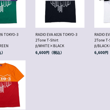
26 TOKYO-3
RADIO EVA A026 TOKYO-3
RADIO EV
2Tone T-Shirt
2Tone T-
REEN
β/WHITE×BLACK
β/BLACK
6,600円
6,600円