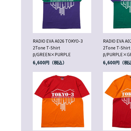
RADIO EVA A026 TOKYO-3
RADIO EVA A0
2Tone T-Shirt
2Tone T-Shirt
β/GREEN×PURPLE
β/PURPLE×G
6,600円
6,600円