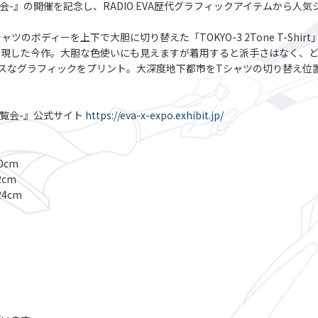
オン大博覧会-』の開催を記念し、RADIO EVA歴代グラフィックアイテムから
ツのボディーを上下で大胆に切り替えた「TOKYO-3 2Tone T-Shir
表現した今作。大胆な色使いにも見えますが着用すると派手さはなく、ど
スなグラフィックをプリント。大深度地下都市をTシャツの切り替え位
ン大博覧会-』公式サイト
https://eva-x-expo.exhibit.jp/
0cm
2cm
24cm