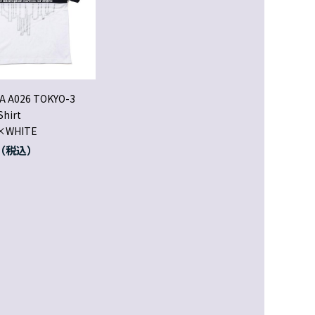
A A026 TOKYO-3
Shirt
×WHITE