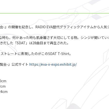
オン大博覧会-』の開催を記念し、RADIO EVA歴代グラフィックアイテムから
穏な時も、何かあった時も肌身離さず大切にしてる物。シンジが聞いてい
きだした「SDAT」は28曲目まで再生された。
ートに表現したのがこのSDAT T-Shirt。
ン大博覧会-』公式サイト
https://eva-x-expo.exhibit.jp/
0cm
2cm
24cm