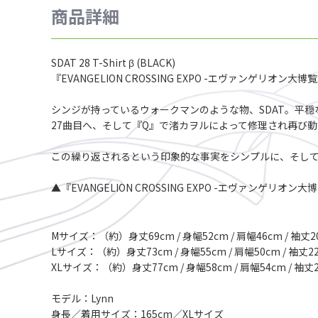
商品詳細
SDAT 28 T-Shirt β (BLACK)
『EVANGELION CROSSING EXPO -エヴァンゲリ
シンジが持っているウォークマンのような物、SDAT。平
27曲目へ、そして『Q』で渚カヲルによって修理され再び動
この繰り返されるという印象的な事実をシンプルに、そしてストレ
▲『EVANGELION CROSSING EXPO -エヴァンゲリオ
Mサイズ：（約）身丈69cm / 身幅52cm / 肩幅46cm / 袖丈2
Lサイズ：（約）身丈73cm / 身幅55cm / 肩幅50cm / 袖丈2
XLサイズ：（約）身丈77cm / 身幅58cm / 肩幅54cm / 袖丈
モデル：Lynn
身長／着用サイズ：165cm／XLサイズ