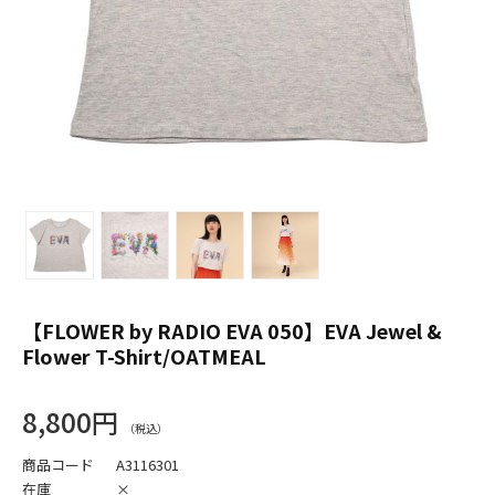
【FLOWER by RADIO EVA 050】EVA Jewel &
Flower T-Shirt/OATMEAL
8,800円
商品コード
A3116301
在庫
×