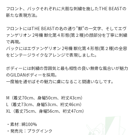
フロント、バックそれぞれに大胆な刺繍を施したTHE BEASTの
新たな表現方法。
フロントにはTHE BEASTの名の通り"獣"の一文字、そしてエヴ
ァンゲリオン 2号機 獣化第４形態(第２種)の顔部分を丁寧に刺繍
で再現。
バックにはエヴァンゲリオン 2号機 獣化第４形態(第２種)の全容
をビンテージライクなアレンジで表現しました。
ボディーには刺繍の雰囲気と最も相性の良い無骨な風合いが魅力
のGILDANボディーを採用。
一度袖を通せばその魅力に虜になること間違いなしです。
M（着丈70cm、身幅50cm、裄丈43cm）
L（着丈73cm、身幅53cm、裄丈46cm）
XL（着丈75cm、身幅56cm、裄丈47cm）
・素材 : 綿100%
・発売元：プラグインク