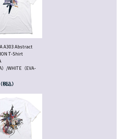
A A303 Abstract
ON T-Shirt
A
A）/WHITE（EVA-