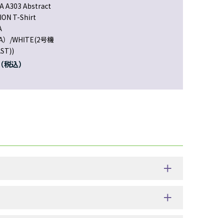
A A303 Abstract
ON T-Shirt
A
WA）/WHITE(2号機
ST))