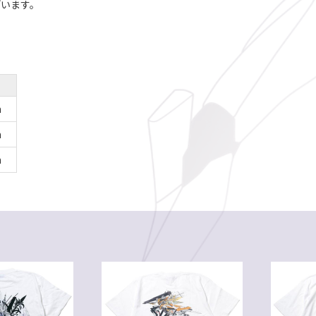
ざいます。
。
m
m
m