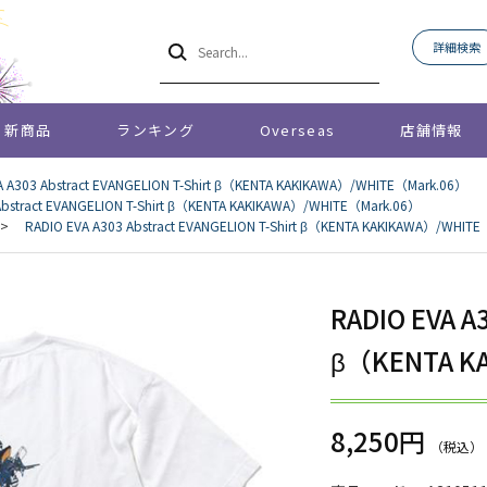
詳細検索
新商品
ランキング
Overseas
店舗情報
A A303 Abstract EVANGELION T-Shirt β（KENTA KAKIKAWA）/WHITE（Mark.06）
Abstract EVANGELION T-Shirt β（KENTA KAKIKAWA）/WHITE（Mark.06）
>
RADIO EVA A303 Abstract EVANGELION T-Shirt β（KENTA KAKIKAWA）/WHIT
RADIO EVA A
β（KENTA K
8,250円