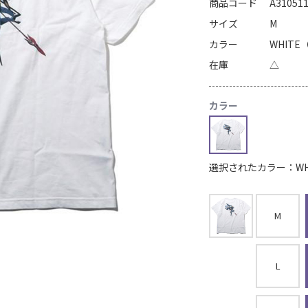
商品コード
A31051
サイズ
M
カラー
WHITE（
在庫
△
カラー
選択されたカラー：WHIT
M
L