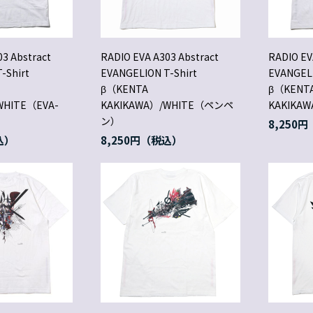
3 Abstract
RADIO EVA A303 Abstract
RADIO EV
-Shirt
EVANGELION T-Shirt
EVANGELI
β（KENTA
β（KENT
WHITE（EVA-
KAKIKAWA）/WHITE（ペンペ
KAKIKAW
ン）
8,250円
8,250円