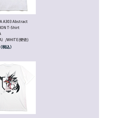
A A303 Abstract
ON T-Shirt
A
A）/WHITE(使徒)