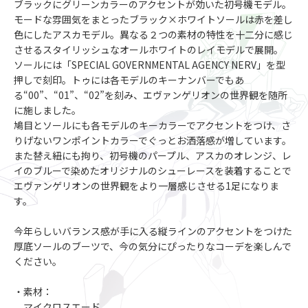
ブラックにグリーンカラーのアクセントが効いた初号機モデル。
モードな雰囲気をまとったブラック×ホワイトソールは赤を差し
色にしたアスカモデル。異なる２つの素材の特性を十二分に感じ
させるスタイリッシュなオールホワイトのレイモデルで展開。
ソールには「SPECIAL GOVERNMENTAL AGENCY NERV」を型
押しで刻印。トゥには各モデルのキーナンバーでもあ
る“00”、“01”、“02”を刻み、エヴァンゲリオンの世界観を随所
に施しました。
鳩目とソールにも各モデルのキーカラーでアクセントをつけ、さ
りげないワンポイントカラーでぐっとお洒落感が増しています。
また替え紐にも拘り、初号機のパープル、アスカのオレンジ、レ
イのブルーで染めたオリジナルのシューレースを装着することで
エヴァンゲリオンの世界観をより一層感じさせる1足になりま
す。
今年らしいバランス感が手に入る縦ラインのアクセントをつけた
厚底ソールのブーツで、今の気分にぴったりなコーデを楽しんで
ください。
・素材：
マイクロスエード