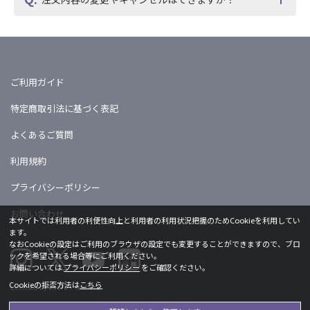
ご利用ガイド
特定商取引法に基づく表記
よくあるご質問
利用規約
プライバシーポリシー
お問い合わせ
本サイトでは利用者の利便性向上と利用者の利用状況把握のためCookieを利用してい
ます。
なおCookieの設定はご利用のブラウザの設定でも変更することができますので、ブロ
ックを希望される場合等にご利用ください。
詳細については
プライバシーポリシー
をご確認ください。
Cookieの拒否方法は
こちら
Licensed by khara ©khara