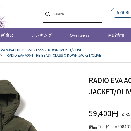
詳細検索
新商品
ランキング
Overseas
店舗情報
EVA A054 THE BEAST CLASSIC DOWN JACKET/OLIVE
>
RADIO EVA A054 THE BEAST CLASSIC DOWN JACKET/OLIVE
RADIO EVA A
JACKET/OLI
59,400円
商品コード
A30843