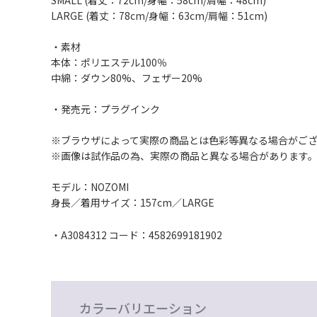
SMALL (着丈：72cm/身幅：58cm/肩幅：48cm)
LARGE (着丈：78cm/身幅：63cm/肩幅：51cm)
・素材
本体：ポリエステル100％
中綿：ダウン80%、フェザー20%
・発売元：プラグインク
※ブラウザによって実際の商品とは色彩等異なる場合がご
※画像は試作品の為、実際の商品と異なる場合があります
モデル：NOZOMI
身長／着用サイズ：157cm／LARGE
・A3084312 コード：4582699181902
カラーバリエーション