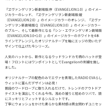
『ヱヴァンゲリヲン新劇場版:序（EVANGELION:1.0）』のイメー
ジカラーのレッド、『ヱヴァンゲリヲン新劇場版:破
（EVANGELION:2.0）』のイメージカラーのオレンジ、『ヱヴァ
ンゲリヲン新劇場版:Q（EVANGELION:3.0）』のイメージカラー
のブルー、そして最新作となる『シン・エヴァンゲリオン劇場版
（EVANGELION:3.0+1.0）』のイメージカラーのホワイトを4本
ラインでアレンジしたオリジナルテープを軸にエッジの効いたデ
ザインで仕上げた今シリーズ。
人気のハットから、新作となるウッドランドカモ柄のハットが登
場！フロントにはワンポイントとしてEvangelionの刺繍を施し
ました。
オリジナルテープの配色のみでエヴァを表現したRADIO EVAらし
ウィットに富んだデザインは必見！
普段のワードローブに取り入れるだけで、トレンドのアウトドア
テイストを演出してくれる今作。浅めの被りと短めのツバで、頭
にスッキリとフィットするシルエットです。
丁寧にウォッシュをかけた柔らかな素材感は男女問わずユニセッ