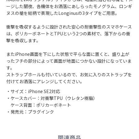
ージした闇夜、各機体をお洒落にあしらったモノグラム、ロンギ
ヌスの槍を総柄で表現したLonginusの3タイプをご用意。
衝撃を吸収するように設計された安心の耐衝撃性のスマホケース
は、ポリカーボネートとTPUという2つの素材で、落下からの衝
撃を吸収します。
またiPhone画面を下にした状態で平らな面に置くと、盛り上が
ったフチの部分によって画面が地面につかない設計になっていま
す。
ストラップホールも付いているので、お気に入りのストラップを
付けてお洒落にアレンジしてください。
・サイズ：iPhone SE2対応
・ケースカバー：対衝撃TPU（ウレタン樹脂）
ケース背面：ポリカーボネート
・発売元：プラグインク
関連商品