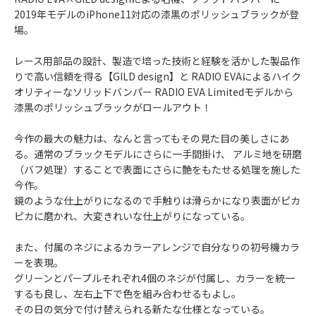
2019年モデルのiPhone11対応の漆黒のポリッシュブラックが登
場。
レース用部品の設計、製造で培った技術と経験を活かした製品作
りで高い信頼を得る【GILD design】と RADIO EVAによるハイク
オリティーなソリッドバンパー RADIO EVA Limitedモデルから
漆黒のポリッシュブラックがロールアウト！
今作の最大の魅力は、なんと言ってもその見た目の美しさにあ
る。通常のブラックモデルにさらに一手間掛け、 アルミ地を研磨
（バフ処理）することで表面にさらに艶をもたせる処理を施した
今作。
鏡のような仕上がりになるので手触りは滑らかになり表面がピカ
ピカに磨かれ、大変きれいな仕上がりになっている。
また、付属のネジによるカラーアレンジで自分なりの初号機カラ
ーを表現。
グリーンとパープルそれぞれ4個のネジが付属し、カラーを統一
するも良し、左右上下で色を組み合わせるもよし。
その日の気分で付け替えられる新たな仕様となっている。