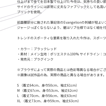
仕上げまで全てを日本製で仕上げた今作は、気持ちの良い
サイドのラインには非常に丈夫なファブリックとして名高い“CO
ブリックを使用。
前面腰部分に施された筆記体のEvangelionの刺繍が程よ
ジャージっぽくならないよう、裾はリブ仕様ではなく紐を
トレンドのスポーティな要素を取り入れた今作は、スポーツ
・カラー：ブラックレッド
・素材：メイン生地：ポリエステル100% サイドライン：コ
・発売元：プラグインク
※ブラウザによって実際の商品とは色彩等異なる場合がご
※画像は試作品の為、実際の商品と異なる場合があります
S （着丈64cm、身巾50cm、袖丈61cm）
M （着丈67cm、身巾53cm、袖丈62cm）
L （着丈70cm、身巾56cm、袖丈63cm）
XL （着丈73cm、身巾59cm、袖丈63cm）