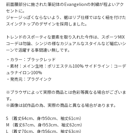
前面腰部分に施された筆記体のEvangelionの刺繍が程よいアク
セントに。
ジャージっぽくならないよう、裾はリブ仕様ではなく紐を付けた
スイングトップのデザインを採用しました。
トレンドのスポーティな要素を取り入れた今作は、スポーツMIX
コーデは勿論、シンジの様なカジュアルなスタイルなど幅広いシ
ーンで活躍する事間違い無しです。
・カラー：ブラックレッド
・素材：メイン生地：ポリエステル100% サイドライン：コーデ
ュラナイロン100%
・発売元：プラグインク
※ブラウザによって実際の商品とは色彩等異なる場合がございま
す。
※画像は試作品の為、実際の商品と異なる場合があります。
S （着丈64cm、身巾50cm、袖丈61cm）
M （着丈67cm、身巾53cm、袖丈62cm）
L （着丈70cm、身巾56cm、袖丈63cm）