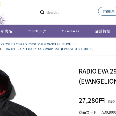
詳細検索
新商品
ランキング
Overseas
店舗情報
EVA 291 De Cruze Summit Shell (EVANGELION LIMITED)
>
RADIO EVA 291 De Cruze Summit Shell (EVANGELION LIMITED)
RADIO EVA 2
(EVANGELION
27,280円
商品コード
A30200