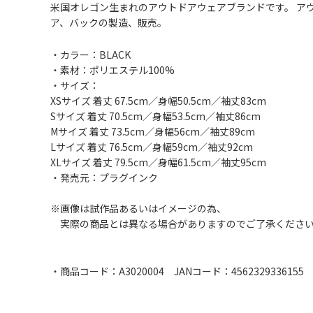
米国オレゴン生まれのアウトドアウェアブランドです。 ア
ア、バックの製造、販売。
・カラー：BLACK
・素材：ポリエステル100%
・サイズ：
XSサイズ 着丈 67.5cm／身幅50.5cm／袖丈83cm
Sサイズ 着丈 70.5cm／身幅53.5cm／袖丈86cm
Mサイズ 着丈 73.5cm／身幅56cm／袖丈89cm
Lサイズ 着丈 76.5cm／身幅59cm／袖丈92cm
XLサイズ 着丈 79.5cm／身幅61.5cm／袖丈95cm
・発売元：プラグインク
※画像は試作品あるいはイメージの為、
実際の商品とは異なる場合がありますのでご了承くださ
・商品コード：A3020004 JANコード：4562329336155