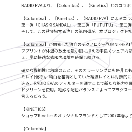
RADIO EVAより、【Columbia】、【Kinetics】とのコラボ
【Columbia】、【Kinetics】、【RADIO EVA】
第一弾「CHASKI SANDAL」、第二弾「PUTUTU」、第三弾
そして、この秋登場する注目の第四弾が、本プロジェクト
【Columbia】が開発した独自のテクノロジー“OMNI
ブプリントが体温の放出を最小限に抑え効率良くウェア内部
え、常に快適な衣服内環境を確保し続ける。
確かな機能性は勿論のこと、そのカラーリングにも是非とも
ミレイ(仮称)。純白を基調としていた綾波レイとは対照的
込み、RADIO EVAのフィルターを通すことで新たな魅
ドグリーンを使用。絶妙な配色バランスによってプラグスーツ
言えるだろう。
【KINETICS】
ショップKineticsのオリジナルブランドとして2007
【Columbia】