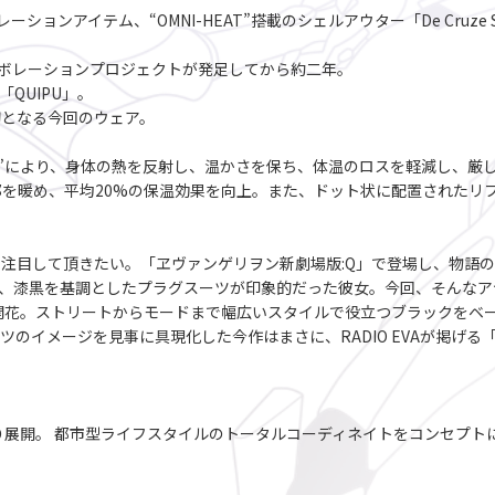
レーションアイテム、“OMNI-HEAT”搭載のシェルアウター「De Cruze Summi
によるコラボレーションプロジェクトが発足してから約二年。
「QUIPU」。
初となる今回のウェア。
-HEAT”により、身体の熱を反射し、温かさを保ち、体温のロスを軽減し
を暖め、平均20%の保温効果を向上。また、ドット状に配置されたリ
注目して頂きたい。「ヱヴァンゲリヲン新劇場版:Q」で登場し、物語
に、漆黒を基調としたプラグスーツが印象的だった彼女。今回、そんなア
力を開花。ストリートからモードまで幅広いスタイルで役立つブラックを
のイメージを見事に具現化した今作はまさに、RADIO EVAが掲げ
年春より展開。 都市型ライフスタイルのトータルコーディネイトをコンセ