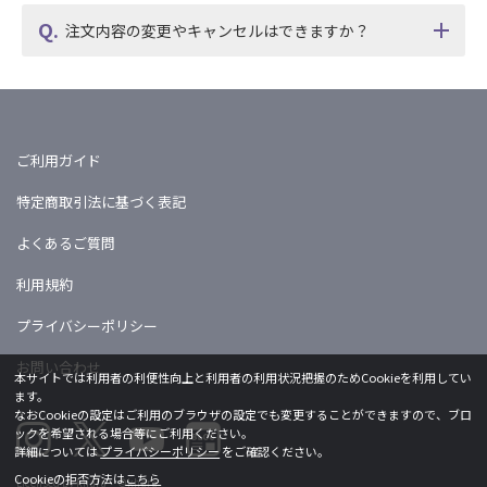
注文内容の変更やキャンセルはできますか？
ご利用ガイド
特定商取引法に基づく表記
よくあるご質問
利用規約
プライバシーポリシー
お問い合わせ
本サイトでは利用者の利便性向上と利用者の利用状況把握のためCookieを利用してい
ます。
なおCookieの設定はご利用のブラウザの設定でも変更することができますので、ブロ
ックを希望される場合等にご利用ください。
詳細については
プライバシーポリシー
をご確認ください。
Cookieの拒否方法は
こちら
Licensed by khara ©khara