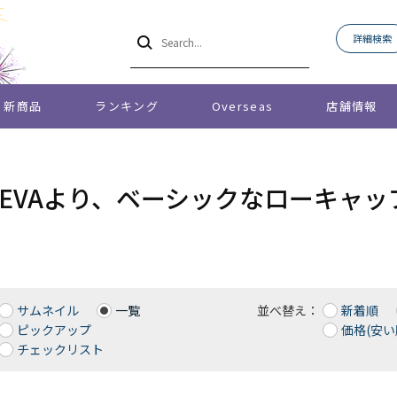
詳細検索
新商品
ランキング
Overseas
店舗情報
O EVAより、ベーシックなローキャッ
サムネイル
一覧
並べ替え：
新着順
ピックアップ
価格(安い
チェックリスト