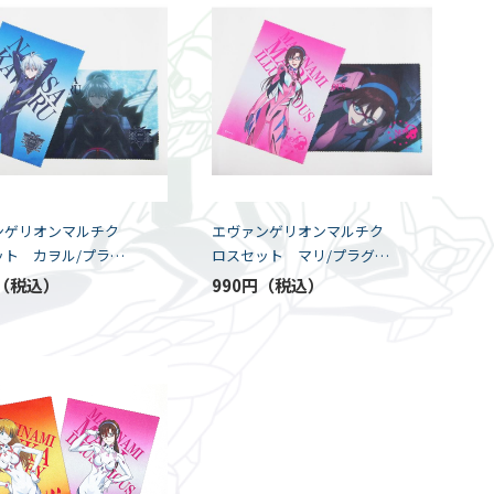
ンゲリオンマルチク
エヴァンゲリオンマルチク
ット カヲル/プラグ
ロスセット マリ/プラグス
K5-SPEC）
ーツ（K5-SPEC）
990円