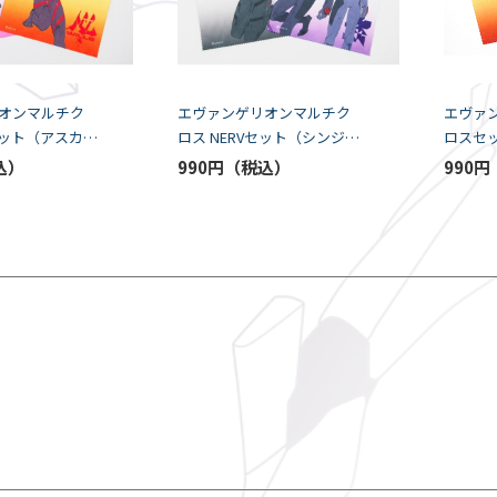
オンマルチク
エヴァンゲリオンマルチク
エヴァ
セット（アスカ/
ロス NERVセット（シンジ＆
ロスセ
PEC）
カヲル/レイ）（K5-SPEC）
セット（
990円
990円