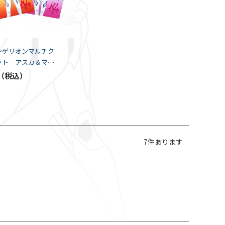
ンゲリオンマルチク
ット アスカ＆マリ
K5-SPEC）
7
件あります