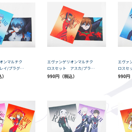
オンマルチク
エヴァンゲリオンマルチク
エヴァ
レイ/プラグス
ロスセット アスカ/プラグ
ロスセ
EC）
スーツ（K5-SPEC）
スーツ（
990円
990円