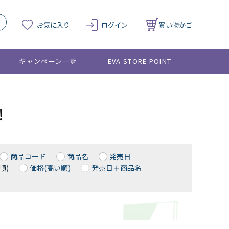
お気に入り
ログイン
買い物かご
キャンペーン一覧
EVA STORE POINT
！
商品コード
商品名
発売日
順)
価格(高い順)
発売日＋商品名