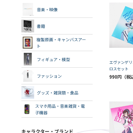
音楽・映像
書籍
複製原画・キャンバスアー
ト
フィギュア・模型
エヴァンゲリ
ロスセット 
ーツ（K5-SP
ファッション
990円
グッズ・雑貨類・食品
スマホ用品・音楽雑貨・電
子機器
キャラクター・ブランド