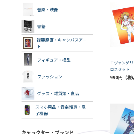
音楽・映像
書籍
複製原画・キャンバスアー
ト
フィギュア・模型
エヴァンゲリ
ロスセット 
セット（K5-S
ファッション
990円
グッズ・雑貨類・食品
スマホ用品・音楽雑貨・電
子機器
キャラクター・ブランド