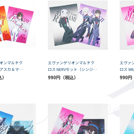
オンマルチク
エヴァンゲリオンマルチク
エヴァ
アスカ＆マリ
ロス NERVセット（シンジ＆
ロス W
PEC）
カヲル/レイ）（K5-SPEC）
マリ）（
990円
990円