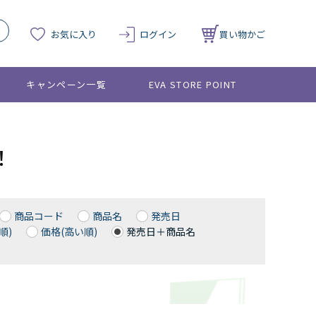
お気に入り
ログイン
買い物かご
キャンペーン一覧
EVA STORE POINT
！
商品コード
商品名
発売日
順)
価格(高い順)
発売日＋商品名