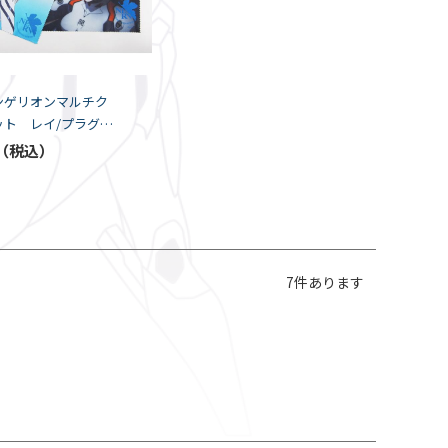
ンゲリオンマルチク
ット レイ/プラグス
-SPEC）
7
件あります