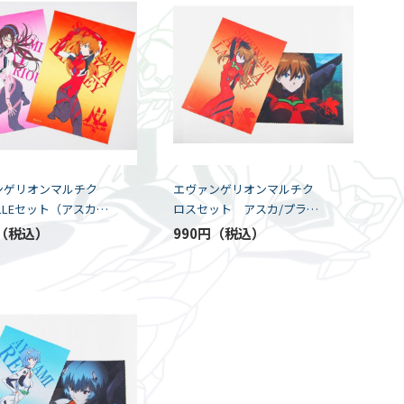
ンゲリオンマルチク
エヴァンゲリオンマルチク
ILLEセット（アスカ/
ロスセット アスカ/プラグ
K5-SPEC）
スーツ（K5-SPEC）
990円