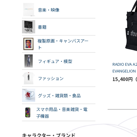
音楽・映像
書籍
複製原画・キャンバスアー
ト
フィギュア・模型
RADIO EVA A
EVANGELION 
BAG by FIRE 
ファッション
15,400円
グッズ・雑貨類・食品
スマホ用品・音楽雑貨・電
子機器
キャラクター・ブランド