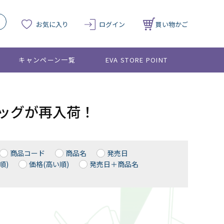
お気に入り
ログイン
買い物かご
キャンペーン一覧
EVA STORE POINT
ラボバッグが再入荷！
商品コード
商品名
発売日
順)
価格(高い順)
発売日＋商品名