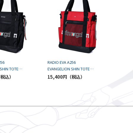
256
RADIO EVA A256
SHIN TOTE
EVANGELION SHIN TOTE
FIRST/BLACK
BAG by FIRE FIRST/RED
15,400円