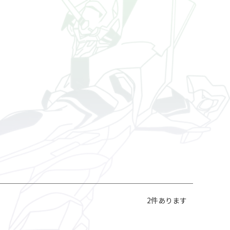
2
件あります