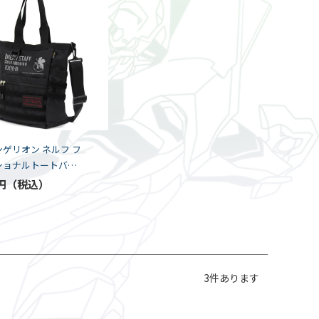
ゲリオン ネルフ フ
ショナルトートバッ
A)
円
3
件あります