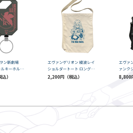
ヲン新劇場
エヴァンゲリオン 綾波レイ
エヴァン
リールキーホルダ
ショルダートート ロングヘ
ァンク
アーVer.
グ(COSP
2,200円
8,800
/NATURAL（COSPA）