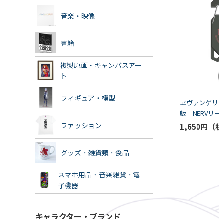
音楽・映像
書籍
複製原画・キャンバスアー
ト
フィギュア・模型
ヱヴァンゲリ
版 NERV
ー（COSPA)
ファッション
1,650円
グッズ・雑貨類・食品
スマホ用品・音楽雑貨・電
子機器
キャラクター・ブランド