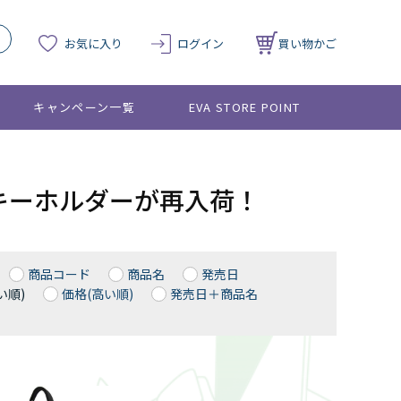
お気に入り
ログイン
買い物かご
キャンペーン一覧
EVA STORE POINT
ルキーホルダーが再入荷！
商品コード
商品名
発売日
い順)
価格(高い順)
発売日＋商品名