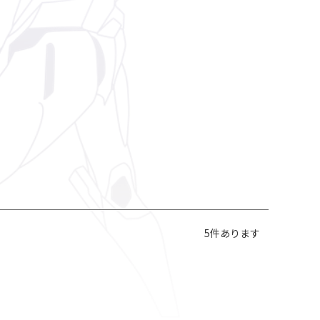
5
件あります