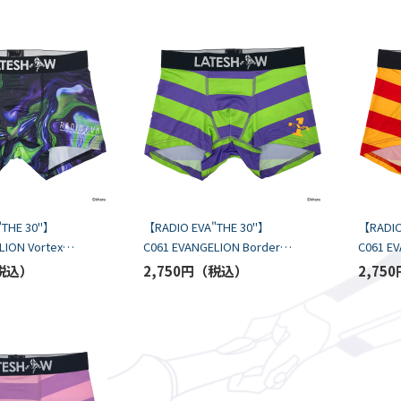
"THE 30"】
【RADIO EVA"THE 30"】
【RADIO
LION Vortex
C061 EVANGELION Border
C061 E
Boxer by
Boxer 
2,750円
2,750
URPLE
LATESHOW/PURPLE