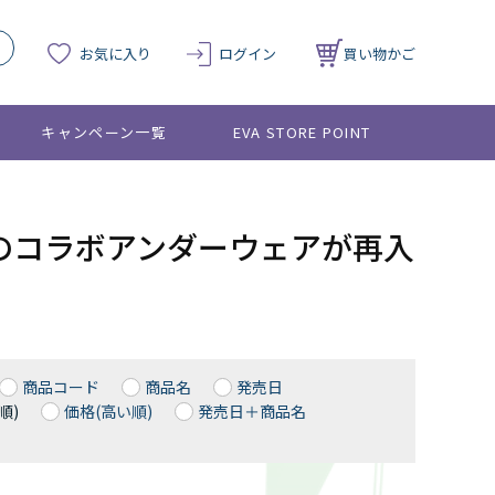
お気に入り
ログイン
買い物かご
キャンペーン一覧
EVA STORE POINT
HOWとのコラボアンダーウェアが再入
商品コード
商品名
発売日
順)
価格(高い順)
発売日＋商品名