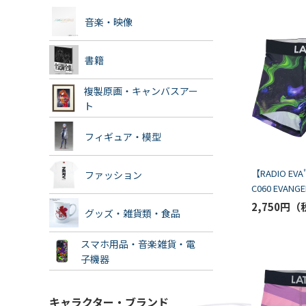
音楽・映像
書籍
複製原画・キャンバスアー
ト
フィギュア・模型
【RADIO EVA
ファッション
C060 EVANGE
Boxer by
2,750円
グッズ・雑貨類・食品
LATESHOW/P
スマホ用品・音楽雑貨・電
子機器
キャラクター・ブランド