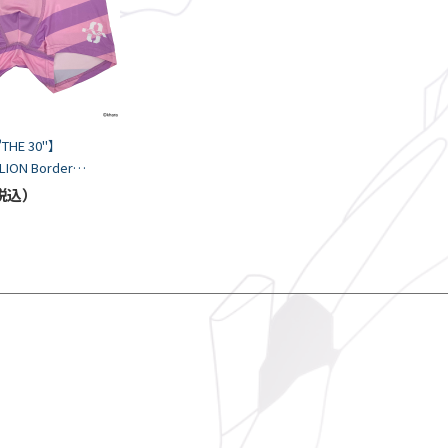
"THE 30"】
LION Border
TESHOW/PINK