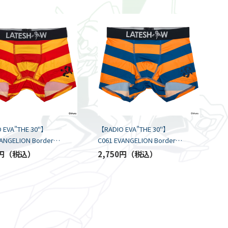
 EVA"THE 30"】
【RADIO EVA"THE 30"】
VANGELION Border
C061 EVANGELION Border
by LATESHOW/RED
Boxer by LATESHOW/NAVY
円
2,750円