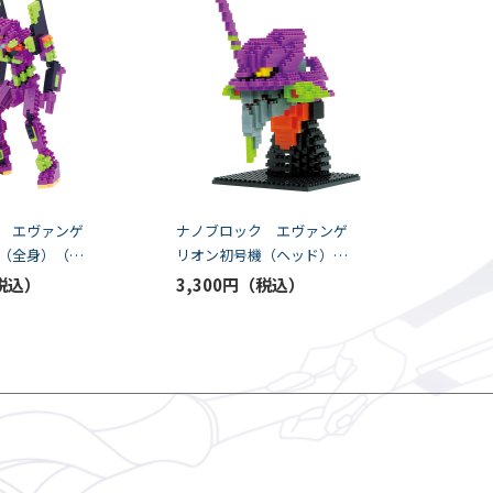
 エヴァンゲ
ナノブロック エヴァンゲ
（全身）（カ
リオン初号機（ヘッド）
け予定：2026年
（カワダ） [お届け予定：
3,300円
2026年9月]