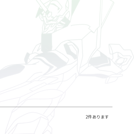
2
件あります