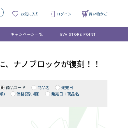
お気に入り
ログイン
買い物かご
キャンペーン一覧
EVA STORE POINT
に、ナノブロックが復刻！！
商品コード
商品名
発売日
順)
価格(高い順)
発売日＋商品名