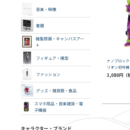
音楽・映像
書籍
複製原画・キャンバスアー
ト
フィギュア・模型
ナノブロック
リオン初号機
ワダ） [お届
ファッション
3,080円
9月]
グッズ・雑貨類・食品
スマホ用品・音楽雑貨・電
子機器
キャラクター・ブランド