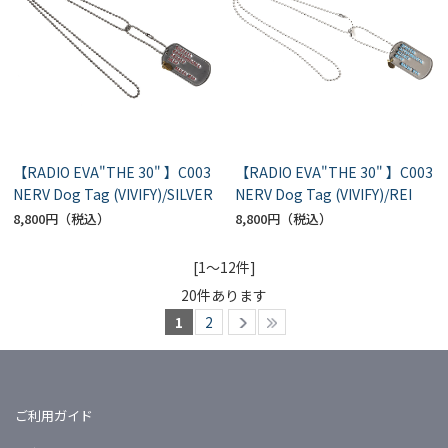
【RADIO EVA"THE 30" 】C003
【RADIO EVA"THE 30" 】C003
NERV Dog Tag (VIVIFY)/SILVER
NERV Dog Tag (VIVIFY)/REI
8,800円
8,800円
[1～12件]
20
件あります
1
2
ご利用ガイド