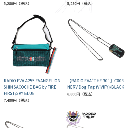
5,280円
5,280円
RADIO EVA A255 EVANGELION
【RADIO EVA"THE 30" 】C003
SHIN SACOCHE BAG by FIRE
NERV Dog Tag (VIVIFY)/BLACK
FIRST/SKY BLUE
8,800円
7,480円