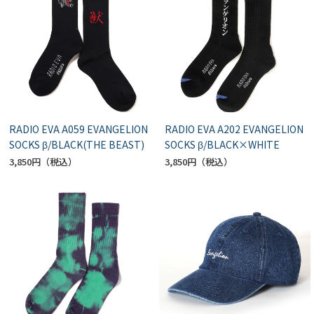
RADIO EVA A059 EVANGELION
RADIO EVA A202 EVANGELION
SOCKS β/BLACK(THE BEAST)
SOCKS β/BLACK×WHITE
3,850円
3,850円