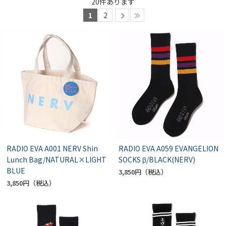
20
件あります
1
2
RADIO EVA A001 NERV Shin
RADIO EVA A059 EVANGELION
Lunch Bag/NATURAL×LIGHT
SOCKS β/BLACK(NERV)
BLUE
3,850円
3,850円