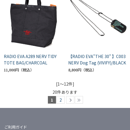
RADIO EVA A289 NERV TIDY
【RADIO EVA"THE 30" 】C003
TOTE BAG/CHARCOAL
NERV Dog Tag (VIVIFY)/BLACK
11,000円
8,800円
[1～12件]
20
件あります
1
2
ご利用ガイド