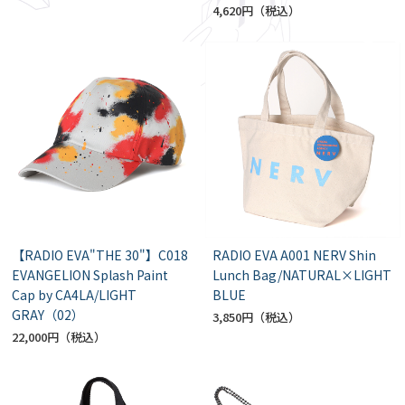
4,620円
【RADIO EVA"THE 30"】C018
RADIO EVA A001 NERV Shin
EVANGELION Splash Paint
Lunch Bag/NATURAL×LIGHT
Cap by CA4LA/LIGHT
BLUE
GRAY（02）
3,850円
22,000円