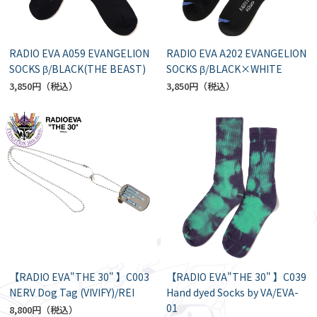
RADIO EVA A059 EVANGELION
RADIO EVA A202 EVANGELION
SOCKS β/BLACK(THE BEAST)
SOCKS β/BLACK×WHITE
3,850円
3,850円
【RADIO EVA"THE 30" 】C003
【RADIO EVA"THE 30" 】C039
NERV Dog Tag (VIVIFY)/REI
Hand dyed Socks by VA/EVA-
01
8,800円