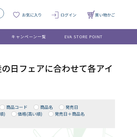
お気に入り
ログイン
買い物かご
キャンペーン一覧
EVA STORE POINT
、使徒の日フェアに合わせて各アイ
商品コード
商品名
発売日
順)
価格(高い順)
発売日＋商品名