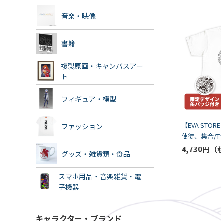
音楽・映像
書籍
複製原画・キャンバスアー
ト
フィギュア・模型
【EVA STO
ファッション
使徒、集合/
バッジ付
4,730円
グッズ・雑貨類・食品
スマホ用品・音楽雑貨・電
子機器
キャラクター・ブランド