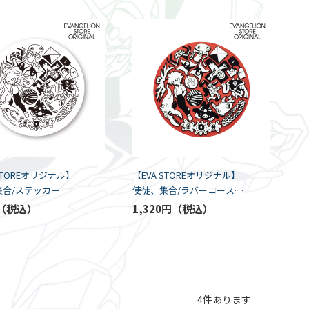
 STOREオリジナル】
【EVA STOREオリジナル】
集合/ステッカー
使徒、集合/ラバーコースタ
ー
1,320円
4
件あります