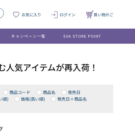
お気に入り
ログイン
買い物かご
キャンペーン一覧
EVA STORE POINT
を含む人気アイテムが再入荷！
商品コード
商品名
発売日
い順)
価格(高い順)
発売日＋商品名
グ