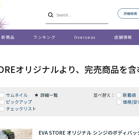
詳細検索
新商品
ランキング
Overseas
店舗情報
 STOREオリジナルより、完売商品
サムネイル
詳細一覧
並べ替え：
新着順
ピックアップ
価格(安
チェックリスト
EVA STORE オリジナル シンジのボディバッ