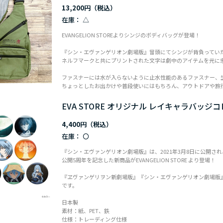
13,200円
在庫：
△
EVANGELION STOREよりシンジのボディバッグが登場！
『シン・エヴァンゲリオン劇場版』冒頭にてシンジが背負ってい
ネルフマークと共にプリントされた文字は劇中のアイテムを元に
ファスナーには水が入らないように止水性能のあるファスナー、
ちょっとしたお出かけや普段使いにはもちろん、アウトドアや旅
EVA STORE オリジナル レイキャラバッジ
4,400円
在庫：
〇
『シン・エヴァンゲリオン劇場版』は、2021年3月8日に公開され、
公開5周年を記念した新商品がEVANGELION STORE より登場！
『ヱヴァンゲリヲン新劇場版』『シン・エヴァンゲリオン劇場版
です。
日本製
素材：紙、PET、鉄
仕様：トレーディング仕様