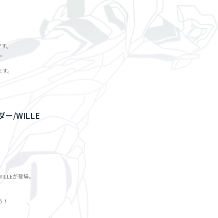
です。
い。
ます。
ー/WILLE
LLEが登場。
う！