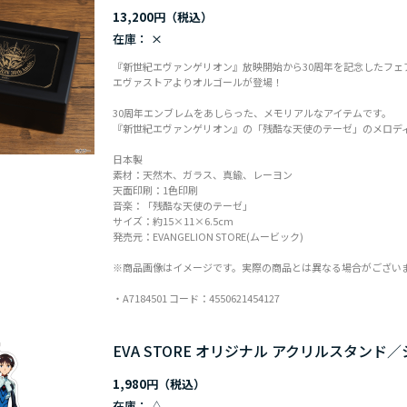
13,200円
在庫：
×
『新世紀エヴァンゲリオン』放映開始から30周年を記念したフェ
エヴァストアよりオルゴールが登場！
30周年エンブレムをあしらった、メモリアルなアイテムです。
『新世紀エヴァンゲリオン』の「残酷な天使のテーゼ」のメロデ
日本製
素材：天然木、ガラス、真鍮、レーヨン
天面印刷：1色印刷
音楽：「残酷な天使のテーゼ」
サイズ：約15×11×6.5cm
発売元：EVANGELION STORE(ムービック)
※商品画像はイメージです。実際の商品とは異なる場合がござい
・A7184501 コード：4550621454127
EVA STORE オリジナル アクリルスタンド／シンジ
1,980円
在庫：
△