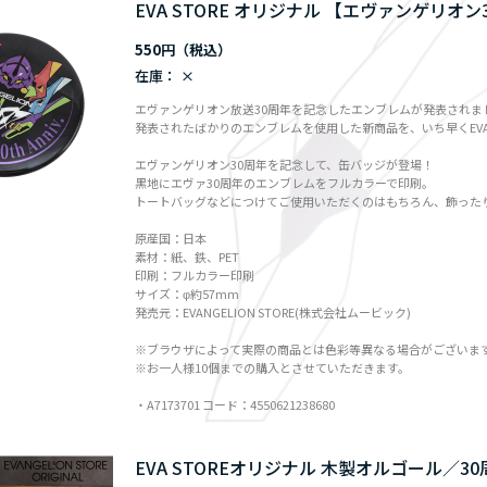
EVA STORE オリジナル 【エヴァンゲリオ
550円
在庫：
×
エヴァンゲリオン放送30周年を記念したエンブレムが発表されま
発表されたばかりのエンブレムを使用した新商品を、いち早くEVANG
エヴァンゲリオン30周年を記念して、缶バッジが登場！
黒地にエヴァ30周年のエンブレムをフルカラーで印刷。
トートバッグなどにつけてご使用いただくのはもちろん、飾った
原産国：日本
素材：紙、鉄、PET
印刷：フルカラー印刷
サイズ：φ約57mm
発売元：EVANGELION STORE(株式会社ムービック)
※ブラウザによって実際の商品とは色彩等異なる場合がございま
※お一人様10個までの購入とさせていただきます。
・A7173701 コード：4550621238680
EVA STOREオリジナル 木製オルゴール／