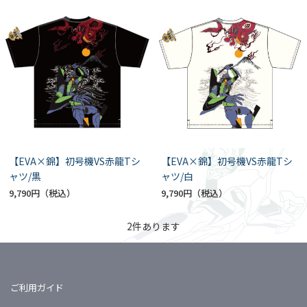
【EVA×錦】初号機VS赤龍Tシ
【EVA×錦】初号機VS赤龍Tシ
ャツ/黒
ャツ/白
9,790円
9,790円
2
件あります
ご利用ガイド