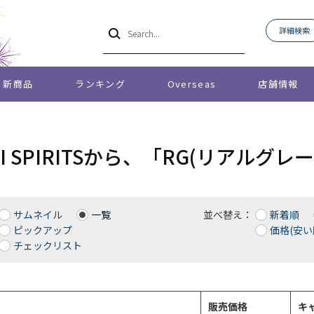
詳細検索
新商品
ランキング
Overseas
店舗情報
AI SPIRITSから、「RG(リアルグ
サムネイル
一覧
並べ替え：
新着順
ピックアップ
価格(安い
チェックリスト
販売価格
キ