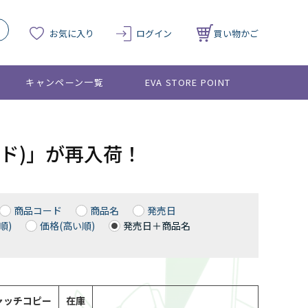
お気に入り
ログイン
買い物かご
キャンペーン一覧
EVA STORE POINT
レード)」が再入荷！
商品コード
商品名
発売日
順)
価格(高い順)
発売日＋商品名
ャッチコピー
在庫