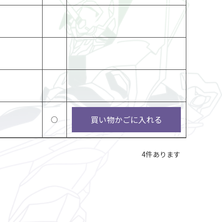
買い物かごに入れる
○
4
件あります