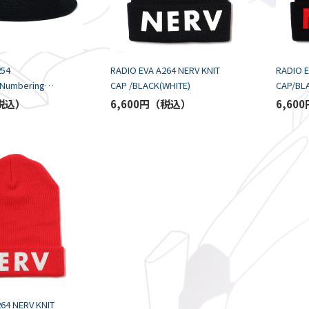
254
RADIO EVA A264 NERV KNIT
RADIO E
Numbering
CAP /BLACK(WHITE)
CAP/BL
BLACK
6,600円
6,600
64 NERV KNIT