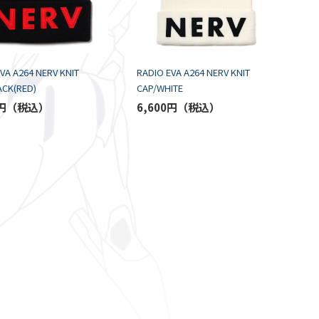
VA A264 NERV KNIT
RADIO EVA A264 NERV KNIT
ACK(RED)
CAP/WHITE
円
6,600円