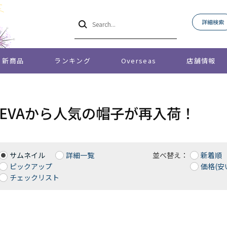
詳細検索
新商品
ランキング
Overseas
店舗情報
O EVAから人気の帽子が再入荷！
サムネイル
詳細一覧
並べ替え：
新着順
ピックアップ
価格(安
チェックリスト