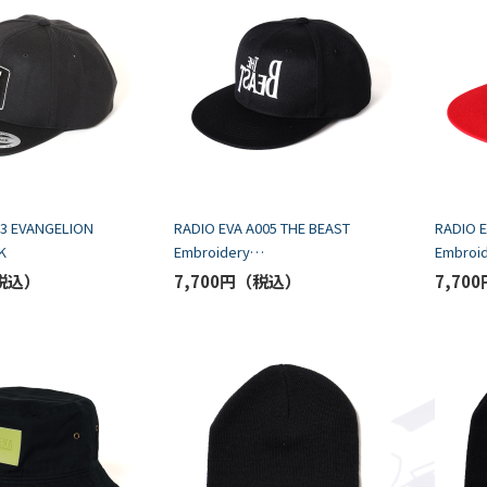
23 EVANGELION
RADIO EVA A005 THE BEAST
RADIO E
K
Embroidery
Embroi
Cap/BLACK/FREE
Cap/BL
7,700円
7,700