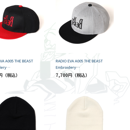
VA A005 THE BEAST
RADIO EVA A005 THE BEAST
dery
Embroidery
ACK×RED/FREE
Cap/GRAY×BLACK/FREE
円
7,700円